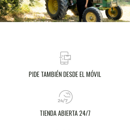
fincas, sin
aditivos ni
Somos
conservantes.
Empresa
socialmente
responsable,
reconocida
con el sello
RSA desde
2017.
PIDE TAMBIÉN DESDE EL MÓVIL
TIENDA ABIERTA 24/7