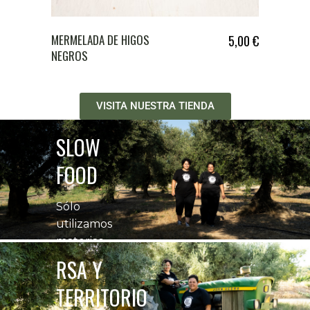
MERMELADA DE HIGOS
5,00
€
NEGROS
VISITA NUESTRA TIENDA
SLOW
FOOD
Sólo
utilizamos
materias
primas
RSA Y
cultivadas en
TERRITORIO
nuestras