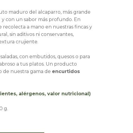
ruto maduro del alcaparro, más grande
al y con un sabor más profundo. En
se recolecta a mano en nuestras fincas y
al, sin aditivos ni conservantes,
extura crujiente.
nsaladas, con embutidos, quesos o para
abroso a tus platos. Un producto
ro de nuestra gama de
encurtidos
ientes, alérgenos, valor nutricional)
0 g.