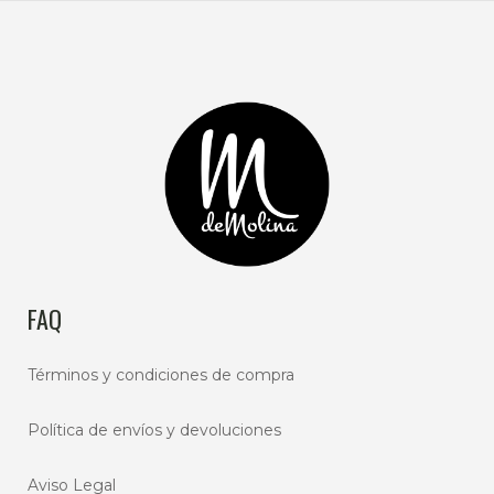
variantes.
5,00 €
Las
HASTA
opciones
14,00 €
se
pueden
elegir
en
la
página
de
producto
FAQ
Términos y condiciones de compra
Política de envíos y devoluciones
Aviso Legal