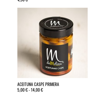
Este
ACEITUNA CASPE PRIMERA
producto
RANGO
5,00
€
-
14,00
€
tiene
DE
múltiples
PRECIOS:
DESDE