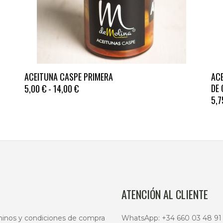
Este
Est
ACEITUNA CASPE PRIMERA
AC
producto
pro
RANGO
DE 
5,00
€
-
14,00
€
tiene
tien
DE
5,
múltiples
PRECIOS:
múl
DESDE
variantes.
vari
5,00 €
Las
Las
HASTA
opciones
opc
14,00 €
se
se
pueden
pue
elegir
eleg
ATENCIÓN AL CLIENTE
en
en
la
la
inos y condiciones de compra
WhatsApp:
+34 660 03 48 91