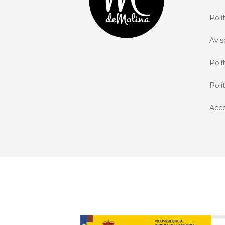
Polí
Avis
Polí
Polí
Acce