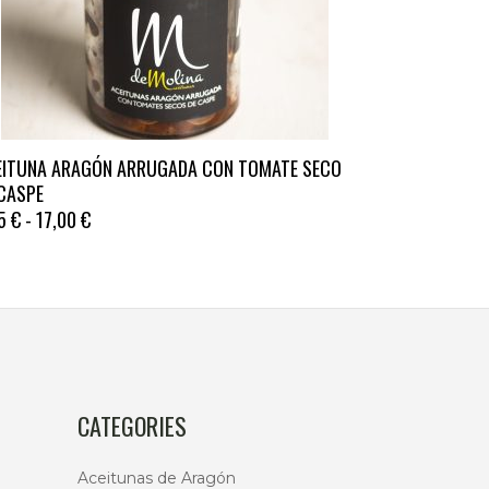
e
EITUNA ARAGÓN ARRUGADA CON TOMATE SECO
ducto
CASPE
e
RANGO
75
€
-
17,00
€
tiples
DE
PRECIOS:
antes.
DESDE
5,75 €
iones
HASTA
17,00 €
den
ir
CATEGORIES
Aceitunas de Aragón