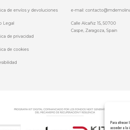
página
pág
de
de
tica de envíos y devoluciones
e-mail:
contacto@mdemolin
producto
pro
o Legal
Calle Alcañiz 15, 50700
Caspe, Zaragoza, Spain
tica de privacidad
tica de cookies
sibilidad
Para ofrecer 
acceder a la i