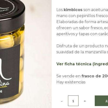
Los
kimbicos
son aceitunas
mano con pepinillos frescos
Elaboradas de forma artesan
ofrecen un sabor fresco, eq
aperitivos y tapas con cará
Disfruta de un producto na
suavidad de la manzanilla c
Ver ficha técnica (ingred
Se vende en
frasco de 20
Hay existencias
Kimbicos
A