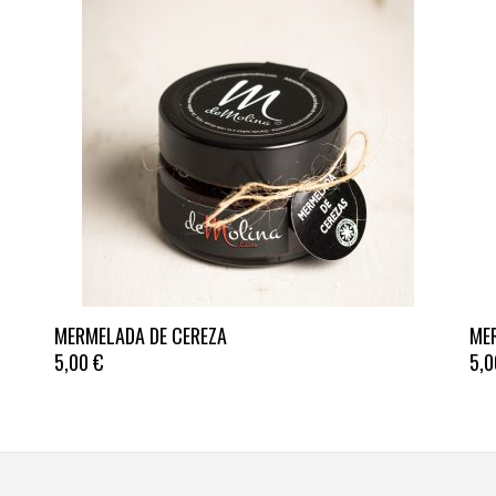
Este
Est
MERMELADA DE CEREZA
ME
producto
pro
5,00
€
5,
tiene
tien
múltiples
múl
variantes.
vari
Las
Las
opciones
opc