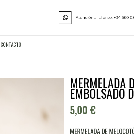
Atención al cliente: +34 660 0
CONTACTO
MERMELADA D
EMBOLSADO D
5,00
€
MERMELADA DE MELOCOTÓ