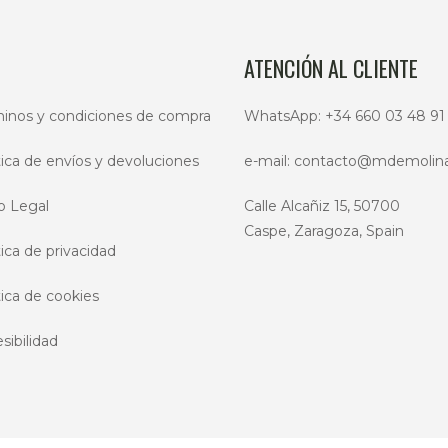
se
se
pueden
pue
ATENCIÓN AL CLIENTE
elegir
eleg
en
en
inos y condiciones de compra
WhatsApp:
+34 660 03 48 91
la
la
página
pág
tica de envíos y devoluciones
e-mail:
contacto@mdemolin
de
de
producto
pro
o Legal
Calle Alcañiz 15, 50700
Caspe, Zaragoza, Spain
tica de privacidad
tica de cookies
sibilidad