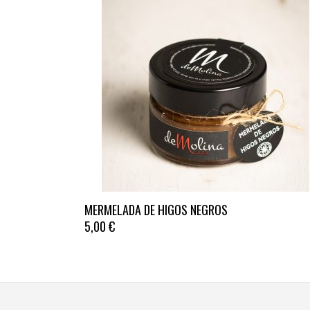
Este
MERMELADA DE HIGOS NEGROS
producto
5,00
€
tiene
múltiples
variantes.
Las
opciones