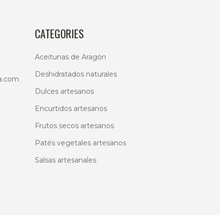
den
CATEGORIES
ir
Aceitunas de Aragón
ina
Deshidratados naturales
a.com
Dulces artesanos
ducto
Encurtidos artesanos
Frutos secos artesanos
Patés vegetales artesanos
Salsas artesanales