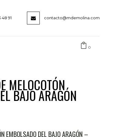
3 48 91
contacto@mdemolina.com
0
E MELOCOTÓN
EL BAJO ARAGÓN
N EMBOLSADO DEL BAJO ARAGÓN –