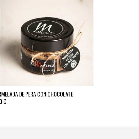
e
RMELADA DE PERA CON CHOCOLATE
ducto
00
€
e
tiples
antes.
iones