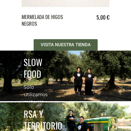
MERMELADA DE HIGOS
5,00
€
NEGROS
VISITA NUESTRA TIENDA
SLOW
FOOD
Sólo
utilizamos
materias
primas
RSA Y
cultivadas en
TERRITORIO
nuestras