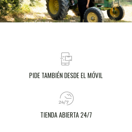
fincas, sin
aditivos ni
Somos
conservantes.
Empresa
socialmente
responsable,
reconocida
con el sello
RSA desde
2017.
PIDE TAMBIÉN DESDE EL MÓVIL
TIENDA ABIERTA 24/7