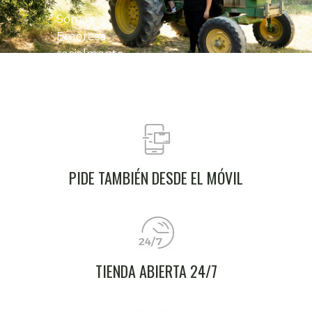
fincas, sin
aditivos ni
Somos
conservantes.
Empresa
socialmente
responsable,
reconocida
con el sello
RSA desde
2017.
PIDE TAMBIÉN DESDE EL MÓVIL
TIENDA ABIERTA 24/7