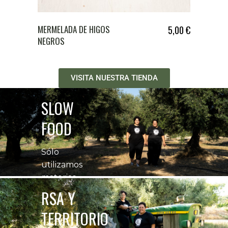
MERMELADA DE HIGOS
5,00
€
NEGROS
VISITA NUESTRA TIENDA
SLOW
FOOD
Sólo
utilizamos
materias
primas
RSA Y
cultivadas en
TERRITORIO
nuestras