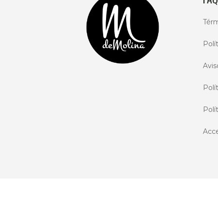
Térm
Polí
Avis
Polí
Polí
Acce