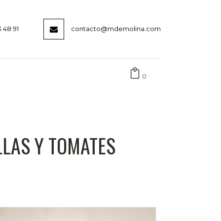
3 48 91
contacto@mdemolina.com
0
LLAS Y TOMATES