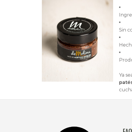
Ingre
Sin c
Hech
Produ
Ya se
paté
cucha
FAQ