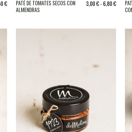
PATÉ DE TOMATES SECOS CON
PAT
50
€
3,00
€
-
6,80
€
ALMENDRAS
CO