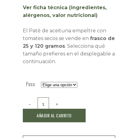
Ver ficha técnica (ingredientes,
alérgenos, valor nutricional)
El Paté de aceituna empeltre con
tomates secos se vende en
frasco de
25 y 120 gramos
. Selecciona qué
tamaño prefieres en el desplegable a
continuación.
Peso
Paté
de
AÑADIR AL CARRITO
aceituna
empeltre