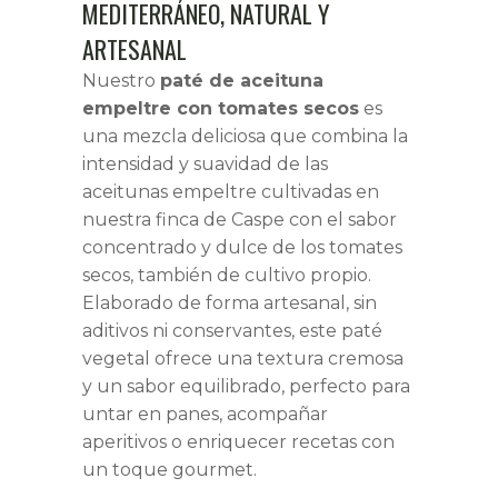
MEDITERRÁNEO, NATURAL Y
3,00 €
ARTESANAL
HASTA
Nuestro
paté de aceituna
6,00 €
empeltre con tomates secos
es
una mezcla deliciosa que combina la
intensidad y suavidad de las
aceitunas empeltre cultivadas en
nuestra finca de Caspe con el sabor
concentrado y dulce de los tomates
secos, también de cultivo propio.
Elaborado de forma artesanal, sin
aditivos ni conservantes, este paté
vegetal ofrece una textura cremosa
y un sabor equilibrado, perfecto para
untar en panes, acompañar
aperitivos o enriquecer recetas con
un toque gourmet.