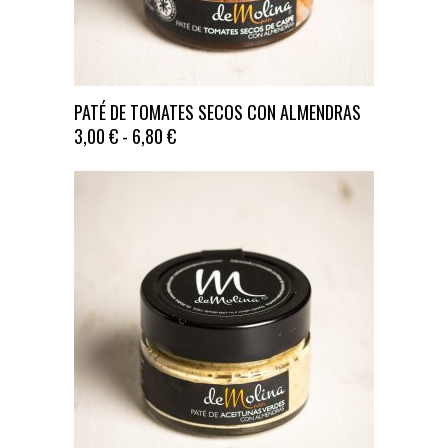
Este
PATÉ DE TOMATES SECOS CON ALMENDRAS
producto
RANGO
3,00
€
-
6,80
€
tiene
DE
múltiples
PRECIOS:
DESDE
variantes.
3,00 €
Las
HASTA
opciones
6,80 €
se
pueden
elegir
en
la
página
de