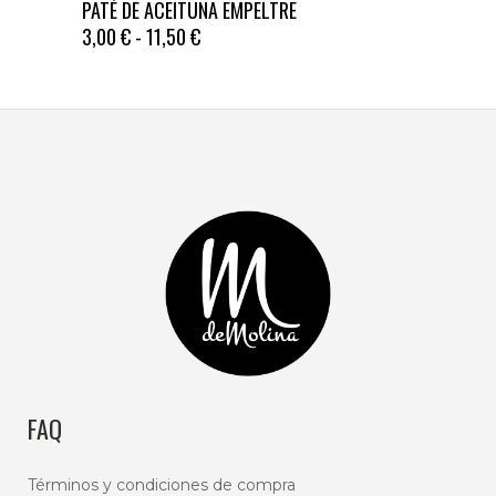
PATÉ DE ACEITUNA EMPELTRE
producto
RANGO
3,00
€
-
11,50
€
tiene
DE
múltiples
PRECIOS:
DESDE
variantes.
3,00 €
Las
HASTA
opciones
11,50 €
se
pueden
elegir
en
la
página
de
producto
FAQ
Términos y condiciones de compra