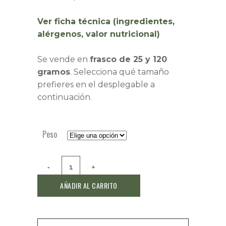
Ver ficha técnica (ingredientes,
alérgenos, valor nutricional)
Se vende en
frasco de 25 y 120
gramos
. Selecciona qué tamaño
prefieres en el desplegable a
continuación.
Peso
Paté
de
AÑADIR AL CARRITO
aceituna
empeltre