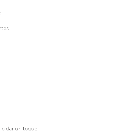
s
ntes
ir o dar un toque