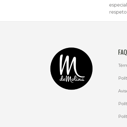
especia
respeto 
FAQ
Térm
Polí
Avis
Polí
Polí