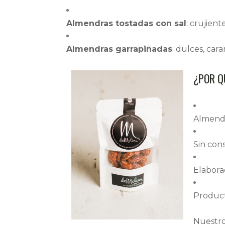
Almendras tostadas con sal
: crujien
Almendras garrapiñadas
: dulces, car
¿POR Q
Almendra
Sin cons
Elabora
Producto
Nuestr