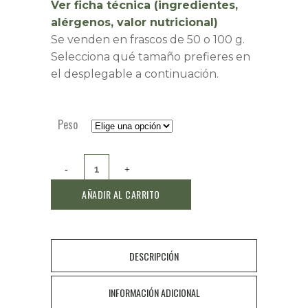
Ver ficha técnica (ingredientes,
alérgenos, valor nutricional)
Se venden en frascos de 50 o 100 g.
Selecciona qué tamaño prefieres en
el desplegable a continuación.
Peso
Almendras
tostadas
AÑADIR AL CARRITO
con
sal
DESCRIPCIÓN
quantity
INFORMACIÓN ADICIONAL