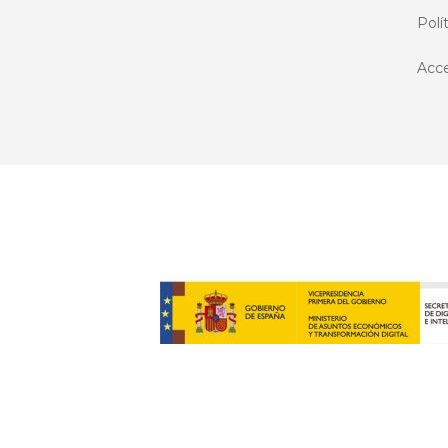
Polí
Acce