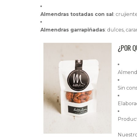
Almendras tostadas con sal
: crujien
Almendras garrapiñadas
: dulces, car
¿POR Q
Almendra
Sin cons
Elabora
Producto
Nuestr