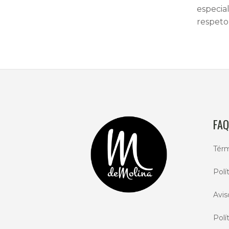
especia
respeto 
FAQ
Térm
Polí
Avis
Polí