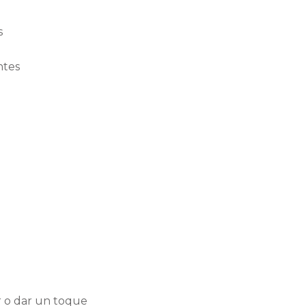
s
ntes
ir o dar un toque