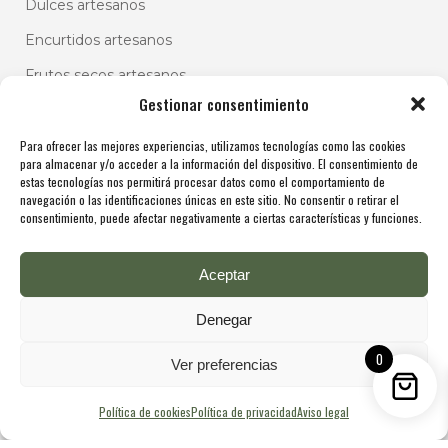
Dulces artesanos
Encurtidos artesanos
Frutos secos artesanos
Gestionar consentimiento
Patés vegetales artesanos
Salsas artesanales
Para ofrecer las mejores experiencias, utilizamos tecnologías como las cookies
para almacenar y/o acceder a la información del dispositivo. El consentimiento de
estas tecnologías nos permitirá procesar datos como el comportamiento de
navegación o las identificaciones únicas en este sitio. No consentir o retirar el
consentimiento, puede afectar negativamente a ciertas características y funciones.
Aceptar
Denegar
0
Ver preferencias
Política de cookies
Política de privacidad
Aviso legal
Copyright @ De Molina 2025