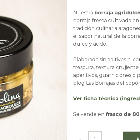
Nuestra
borraja agridulc
borraja fresca cultivada e
tradición culinaria aragon
el sabor natural de la borr
dulce y ácido.
Elaborada sin aditivos ni c
frescura, textura crujiente
aperitivos, guarniciones o 
blog Las Borrajas del copó
Ver ficha técnica (ingred
Se vende en
frasco de 8
Borraja
A