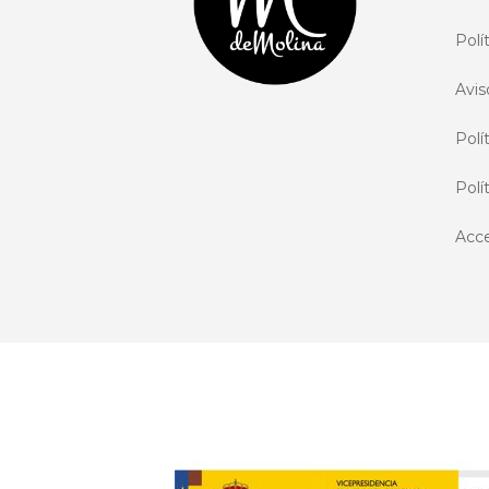
Polí
Avis
Polí
Polí
Acce