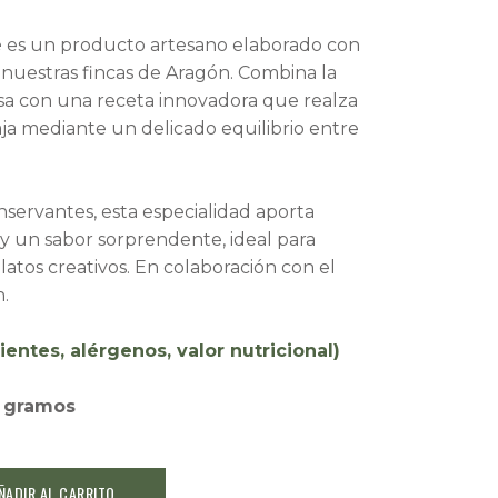
e
es un producto artesano elaborado con
n nuestras fincas de Aragón. Combina la
esa con una receta innovadora que realza
aja mediante un delicado equilibrio entre
onservantes, esta especialidad aporta
 y un sabor sorprendente, ideal para
platos creativos. En colaboración con el
n.
ientes, alérgenos, valor nutricional)
0 gramos
ÑADIR AL CARRITO