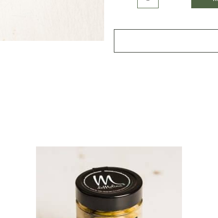
agridulce
quantity