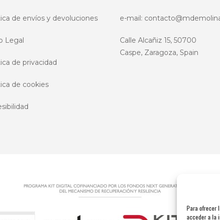
la
pág
tica de envíos y devoluciones
e-mail:
contacto@mdemolin
de
pro
o Legal
Calle Alcañiz 15, 50700
Caspe, Zaragoza, Spain
tica de privacidad
tica de cookies
sibilidad
Para ofrecer 
acceder a la i