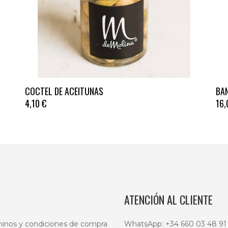
Est
COCTEL DE ACEITUNAS
BA
pro
4,10
€
16
tien
múl
vari
Las
opc
se
pue
ATENCIÓN AL CLIENTE
eleg
en
inos y condiciones de compra
WhatsApp:
+34 660 03 48 91