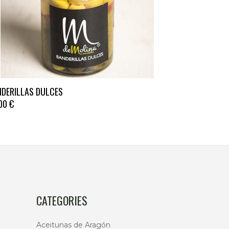
e
NDERILLAS DULCES
ducto
,00
€
e
tiples
antes.
iones
den
CATEGORIES
ir
Aceitunas de Aragón